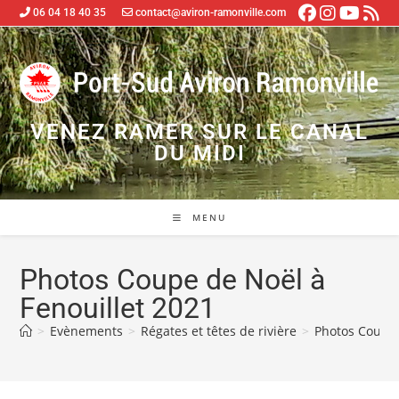
06 04 18 40 35
contact@aviron-ramonville.com
VENEZ RAMER SUR LE CANAL
DU MIDI
MENU
Photos Coupe de Noël à
Fenouillet 2021
>
Evènements
>
Régates et têtes de rivière
>
Photos Coupe 