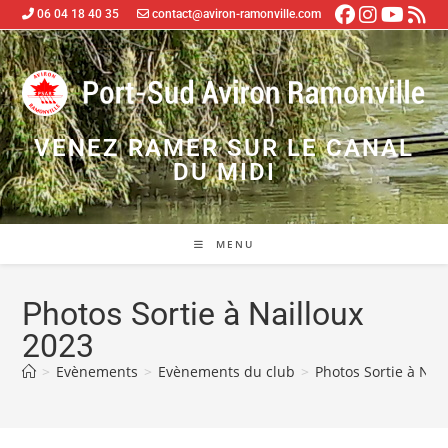
06 04 18 40 35
contact@aviron-ramonville.com
VENEZ RAMER SUR LE CANAL
DU MIDI
MENU
Photos Sortie à Nailloux
2023
>
Evènements
>
Evènements du club
>
Photos Sortie à Nai