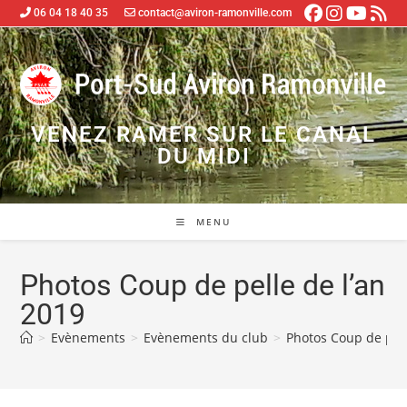
06 04 18 40 35
contact@aviron-ramonville.com
VENEZ RAMER SUR LE CANAL
DU MIDI
MENU
Photos Coup de pelle de l’an
2019
>
Evènements
>
Evènements du club
>
Photos Coup de pell