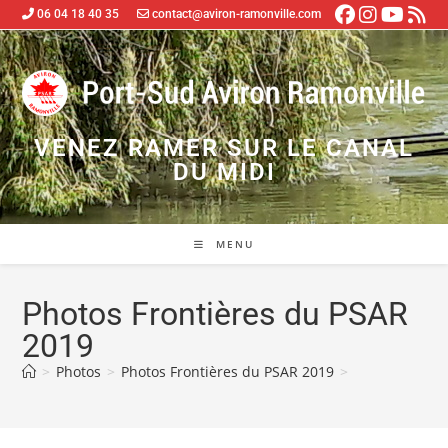
06 04 18 40 35
contact@aviron-ramonville.com
VENEZ RAMER SUR LE CANAL
DU MIDI
MENU
Photos Frontières du PSAR
2019
>
Photos
>
Photos Frontières du PSAR 2019
>