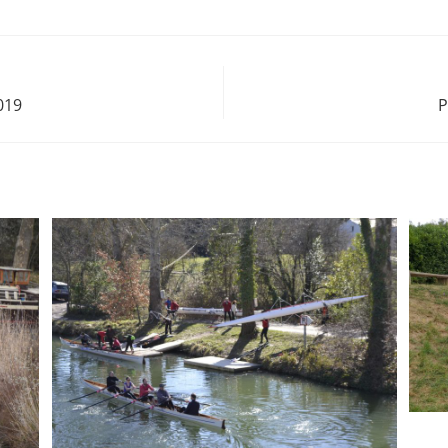
019
P