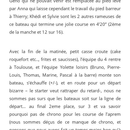
Géno qui ne pouvait venir est remplacée au pied levé
par Anna qui laisse cependant le travail du pied barreur
à Thierry; Khédi et Sylvie sont les 2 autres rameuses de
ce bateau qui termine une jolie course en 4’20” (2ème
de la manche et 12 sur 16).
Avec la fin de la matinée, petit casse croute (cake
roquefort etc.., frites et saucisses), l’équipe du 4 rentre
à Toulouse, et l’équipe Yolette loisirs (Bruno, Pierre-
Louis, Thomas, Marine, Pascal à la barre) monte son
bateau, s’échauffe (+/-), et en route pour un départ
bizarre – le starter veut rattraper du retard-, nous ne
sommes pas surs que les bateaux soit sur la ligne de
départ… au final 2eme place, sur 3 et va savoir
pourquoi pas de chrono pour les course de l’aprem
(nous sommes déçus de ce manque de chrono, et
pensons que nous avons fait un temps moins bon qu’à