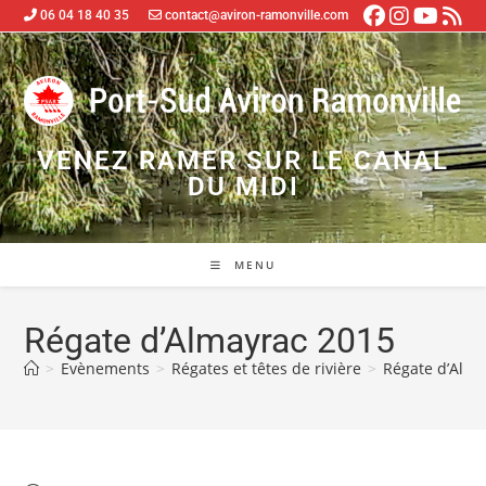
06 04 18 40 35
contact@aviron-ramonville.com
VENEZ RAMER SUR LE CANAL
DU MIDI
MENU
Régate d’Almayrac 2015
>
Evènements
>
Régates et têtes de rivière
>
Régate d’Alma